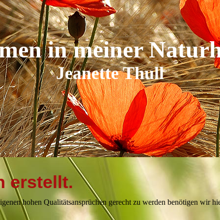
Reiki
Astrologie
en in meiner Naturh
Jeanette Thull
 erstellt.
 eigenen hohen Qualitätsansprüchen gerecht zu werden benötigen wir hi