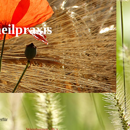
eilpraxis
erfür
Weinbergstr. 26 a