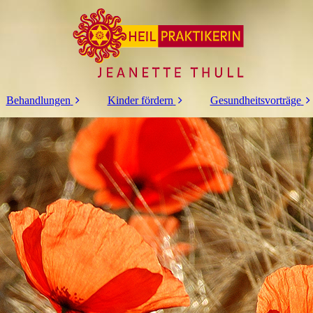
Behandlungen
Kinder fördern
Gesundheitsvorträge
Fußreflexzonen
Gehirn Balance
Ätherische Öle als
Therapie
Hausapotheke
Kinder fördern mit
Akupunktur
Klang
Kinesiologie
Antiaggressions
Training
Osteopathie
Klang Akupunktur
Klangtherapie
Massagen