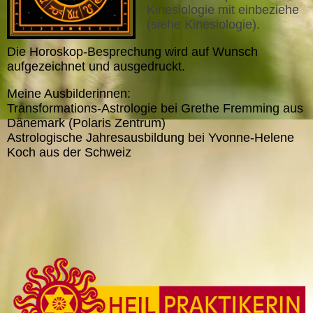
Kinesiologie mit einbeziehe
(siehe Kinesiologie).
Die Horoskop-Besprechung wird auf Wunsch
aufge
zeichnet und ausgedruckt.
Meine Ausbilderinnen:
Transformations-Astrologie bei Grethe Fremming aus
Dänemark (Polaris Zentrum)
Astrologische Jahresausbildung bei Yvonne-Helene
Koch aus der Schweiz