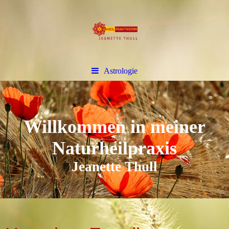
Astrologie
Willkommen in meiner
Naturheilpraxis
Jeanette Thull