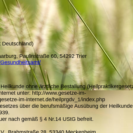
ik Deutschland)
arburg, Paulinstraße 60, 54292 Trier
t/Gesundheitsamt/
eilkunde ohne ärztliche Bestallung (Heilpraktikergeset
ernet unter: http://www.gesetze-im-
.gesetze-im-internet.de/heilprgdv_1/index.php
Gesetzes über die berufsmäßige Ausübung der Heilkund
939.
euer nach gemäß § 4 Nr.14 UStG befreit.
e.V., Brahmstraße 28, 53340 Meckenheim