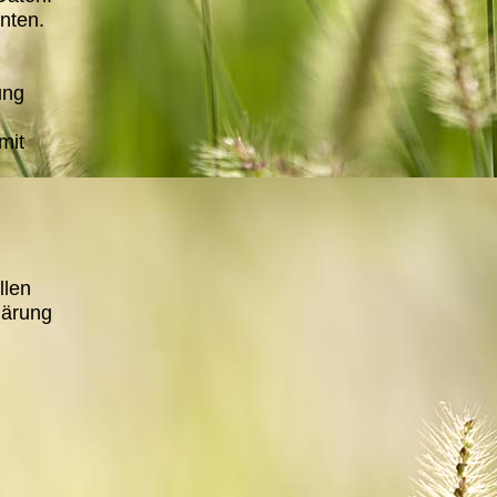
nten.
ung
mit
llen
lärung