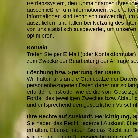
Betriebssystem, den Domainnamen Ihres Inter
ausschließlich um Informationen, welche kei
Informationen sind technisch notwendig, um 
auszuliefern und fallen bei Nutzung des Int
von uns statistisch ausgewertet, um unseren I
optimieren.
Kontakt
Treten Sie per E-Mail (oder Kontaktformular
zum Zwecke der Bearbeitung der Anfrage sow
Löschung bzw. Sperrung der Daten
Wir halten uns an die Grundsätze der Daten
personenbezogenen Daten daher nur so lange
erforderlich ist oder wie es die vom Gesetzg
Fortfall des jeweiligen Zweckes bzw. Ablauf
und entsprechend den gesetzlichen Vorschrift
Ihre Rechte auf Auskunft, Berichtigung, 
Sie haben das Recht, jederzeit Auskunft üb
erhalten. Ebenso haben Sie das Recht auf B
vorgeschriebenen Datenspeicherung zur Ges