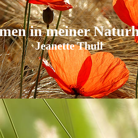
Reiki
Astrologie
en in meiner Naturh
Jeanette Thull