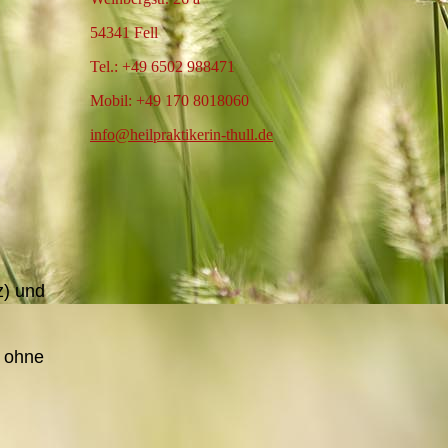
54341 Fell
Tel.: +49 6502 988471
Mobil: +49 170 8018060
info@heilpraktikerin-thull.de
z) und
e ohne