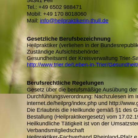
54341 Fell
Tel.: +49 6502 988471
Mobil: +49 170 8018060
Mail:
info@heilpraktikerin-thull.de
Gesetzliche Berufsbezeichnung
Heilpraktiker (verliehen in der Bundesrepubl
Zuständige Aufsichtsbehörde:
Gesundheitsamt der Kreisverwaltung Trier-Sa
http://www.trier.de/Leben-in-Trier/Gesundhei
Berufsrechtliche Regelungen
Gesetz über die berufsmäßige Ausübung der H
Durchführungsverordnung: Nachzulesen im Int
internet.de/heilprg/index.php und http://www
Die Erlaubnis die Heilkunde gemäß §1 des 
Bestallung (Heilpraktikergesetz) vom 17.02.1
Heilkundliche Tätigkeit ist von der Umsatzst
Verbandsmitgliedschaft
Heilpraktiker-Fachverband Rheinland-Pfalz 