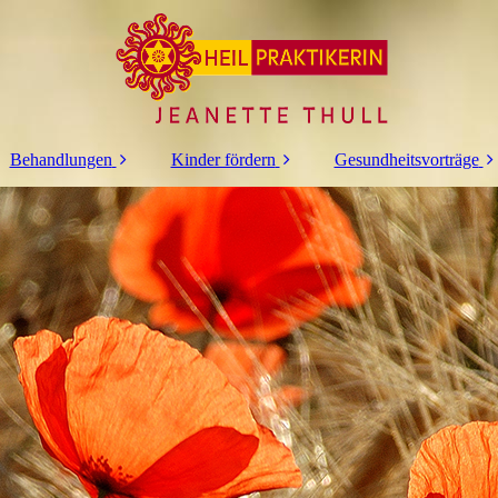
Behandlungen
Kinder fördern
Gesundheitsvorträge
Fußreflexzonen
Gehirn Balance
Ätherische Öle als
Therapie
Hausapotheke
Kinder fördern mit
Akupunktur
Klang
Kinesiologie
Antiaggressions
Training
Osteopathie
Klang Akupunktur
Klangtherapie
Massagen