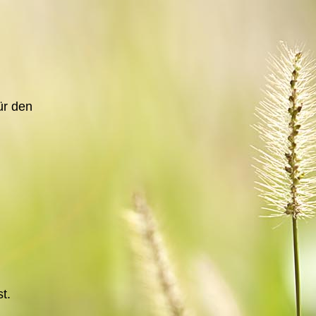
ür den
t.