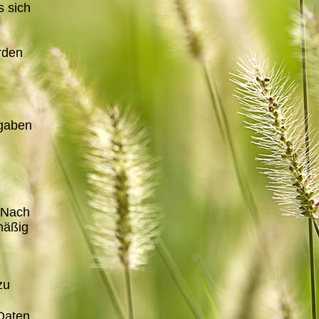
s sich
rden
ngaben
. Nach
mäßig
zu
Daten.