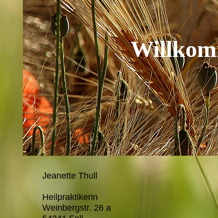
Willkomm
Jeanette Thull
Heilpraktikerin
Weinbergstr. 26 a