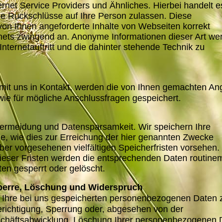
net Service Providers und Ähnliches. Hierbei handelt e
ne Rückschlüsse auf Ihre Person zulassen. Diese
von Ihnen angeforderte Inhalte von Webseiten korrekt
ernets zwingend an. Anonyme Informationen dieser Art we
nternetauftritt und die dahinter stehende Technik zu
) mit uns in Kontakt, werden die von Ihnen gemachten A
ie für mögliche Anschlussfragen gespeichert.
vermeidung und Datensparsamkeit. Wir speichern Ihre
, wie dies zur Erreichung der hier genannten Zwecke
eber vorgesehenen vielfältigen Speicherfristen vorsehen
 dieser Fristen werden die entsprechenden Daten routine
en gesperrt oder gelöscht.
Sperre, Löschung und Widerspruch
er Ihre bei uns gespeicherten personenbezogenen Daten 
erichtigung, Sperrung oder, abgesehen von der
chäftsabwicklung, Löschung Ihrer personenbezogenen 