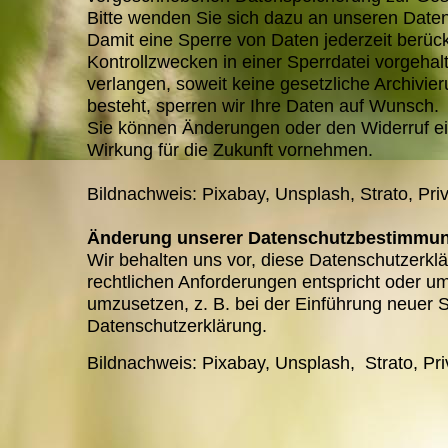
Bitte wenden Sie sich dazu an unseren Daten
Damit eine Sperre von Daten jederzeit berüc
Kontrollzwecken in einer Sperrdatei vorgeha
verlangen, soweit keine gesetzliche Archivier
besteht, sperren wir Ihre Daten auf Wunsch.
Sie können Änderungen oder den Widerruf ein
Wirkung für die Zukunft vornehmen.
Bildnachweis: Pixabay, Unsplash, Strato, Priv
Änderung unserer Datenschutzbestimmu
Wir behalten uns vor, diese Datenschutzerklä
rechtlichen Anforderungen entspricht oder u
umzusetzen, z. B. bei der Einführung neuer S
Datenschutzerklärung.
Bildnachweis: Pixabay, Unsplash, Strato, Pri