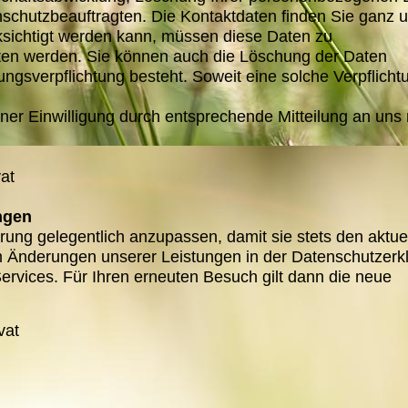
schutzbeauftragten. Die Kontaktdaten finden Sie ganz u
ksichtigt werden kann, müssen diese Daten zu
lten werden. Sie können auch die Löschung der Daten
ungsverpflichtung besteht. Soweit eine solche Verpflicht
er Einwilligung durch entsprechende Mitteilung an uns 
at
ngen
rung gelegentlich anzupassen, damit sie stets den aktue
m Änderungen unserer Leistungen in der Datenschutzerk
ervices. Für Ihren erneuten Besuch gilt dann die neue
vat