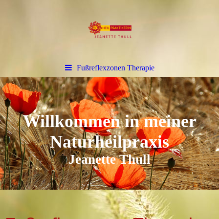
Fußreflexzonen Therapie
Willkommen in meiner
Naturheilpraxis
Jeanette Thull