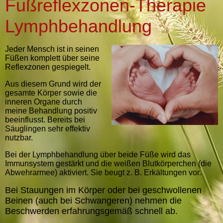
Fußreflexzonen-Therapie
Lymphbehandlung
Jeder Mensch ist in seinen
Füßen komplett über seine
Reflexzonen gespiegelt.
Aus diesem Grund wird der
gesamte Körper sowie die
inneren Organe durch
meine Behandlung positiv
beeinflusst. Bereits bei
Säuglingen sehr effektiv
nutzbar.
Bei der Lymphbehandlung über beide Füße wird das
Immunsystem gestärkt und die weißen Blutkörperchen (die
Abwehrarmee) aktiviert. Sie beugt z. B. Erkältungen vor.
Bei Stauungen im Körper oder bei geschwollenen
Beinen (auch bei Schwangeren) nehmen die
Beschwerden erfahrungsgemäß schnell ab.