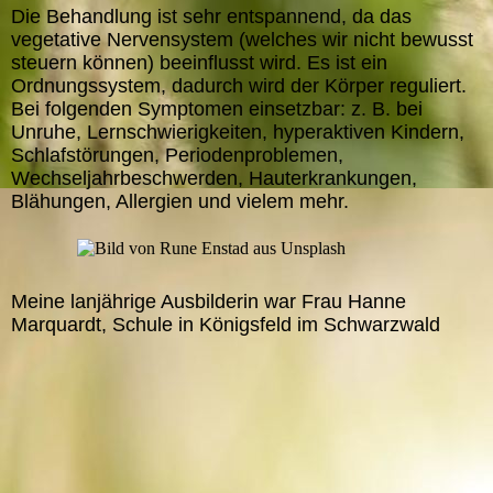
Die Behandlung ist sehr entspannend, da das
vegetative Nervensystem (welches wir nicht bewusst
steuern können) beeinflusst wird. Es ist ein
Ordnungssystem, dadurch wird der Körper reguliert.
Bei folgenden Symptomen einsetzbar: z. B. bei
Unruhe, Lernschwierigkeiten, hyperaktiven Kindern,
Schlafstörungen, Periodenproblemen,
Wechseljahrbeschwerden, Hauterkrankungen,
Blähungen, Allergien und vielem
mehr.
Meine lanjährige Ausbilderin war Frau Hanne
Marquardt, Schule in Königsfeld im Schwarzwald