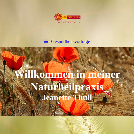
Gesundheitsvorträge
Willkommen in meiner
Naturheilpraxis
Jeanette Thull