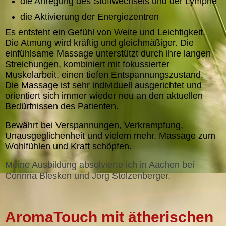
die Anregung des Stoffwechsels und der Lymphe
die Aktivierung der Energiezentren
Es entsteht ein Gefühl von Weite und Leichtigkeit.
Die Atmung wird kräftig und gleichmäßiger. Die
einfühlsame Massage unterstützt durch ihre langen
Streichungen, kombiniert mit fokussierter
Muskelarbeit, einen tiefen Entspannungszustand.
Die Massage ist sehr individuell ausgerichtet und
orientiert sich immer wieder neu an den aktuellen
Bedürfnissen des Patienten.
Bewährt bei Verspannungen, Verkrampfung,
Unausgeglichenheit und vielem mehr. Massage zum
Wohlfühlen und Kraft schöpfen.
Meine Ausbildung absolvierte ich in Aachen bei
Corinna Blesken und Jörg Stolzenberger.
AromaTouch mit ätherischen