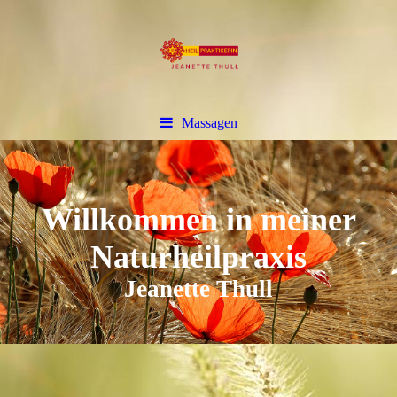
Massagen
Willkommen in meiner
Naturheilpraxis
Jeanette Thull