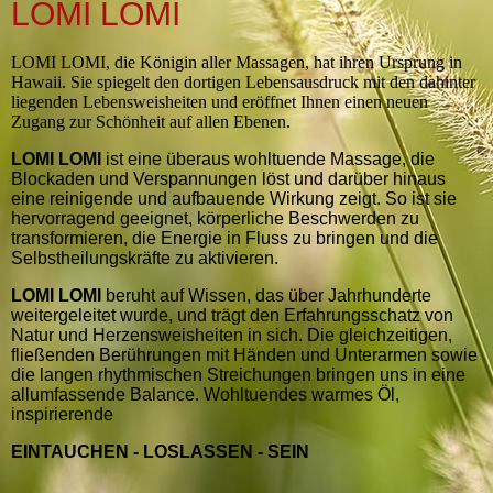
LOMI LOMI
LOMI LOMI, die Königin aller Massagen, hat ihren Ursprung in
Hawaii. Sie spiegelt den dortigen Lebensausdruck mit den dahinter
liegenden Lebensweisheiten und eröffnet Ihnen einen neuen
Zugang zur Schönheit auf allen Ebenen.
LOMI LOMI
ist eine überaus wohltuende Massage, die
Blockaden und Verspannungen löst und darüber hinaus
eine reinigende und aufbauende Wirkung zeigt. So ist sie
hervorragend geeignet, körperliche Beschwerden zu
transformieren, die Energie in Fluss zu bringen und die
Selbstheilungskräfte zu aktivieren.
LOMI LOMI
beruht auf Wissen, das über Jahrhunderte
weitergeleitet wurde, und trägt den Erfahrungsschatz von
Natur und Herzensweisheiten in sich. Die gleichzeitigen,
fließenden Berührungen mit Händen und Unterarmen sowie
die langen rhythmischen Streichungen bringen uns in eine
allumfassende Balance. Wohltuendes warmes Öl,
inspirierende
EINTAUCHEN - LOSLASSEN - SEIN