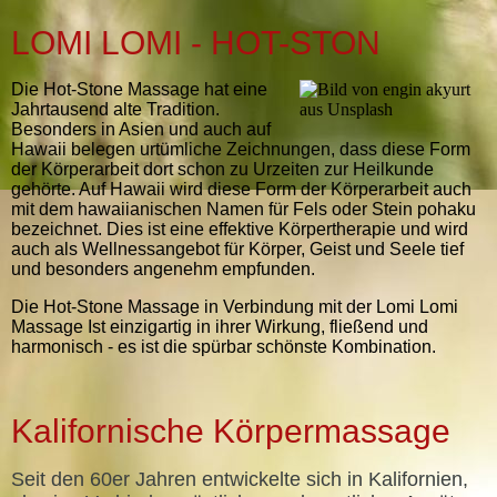
LOMI LOMI - HOT-STON
Die Hot-Stone Massage hat eine
Jahrtausend alte Tradition.
Besonders in Asien und auch auf
Hawaii belegen urtümliche Zeichnungen, dass diese Form
der Körperarbeit dort schon zu Urzeiten zur Heilkunde
gehörte. Auf Hawaii wird diese Form der Körperarbeit auch
mit dem hawaiianischen Namen für Fels oder Stein pohaku
bezeichnet. Dies ist eine effektive Körpertherapie und wird
auch als Wellnessangebot für Körper, Geist und Seele tief
und besonders angenehm empfunden.
Die Hot-Stone Massage in Verbindung mit der Lomi Lomi
Massage Ist einzigartig in ihrer Wirkung, fließend und
harmonisch - es ist die spürbar schönste Kombination.
Kalifornische Körpermassag
e
Seit den 60er Jahren entwickelte sich in Kalifornien,