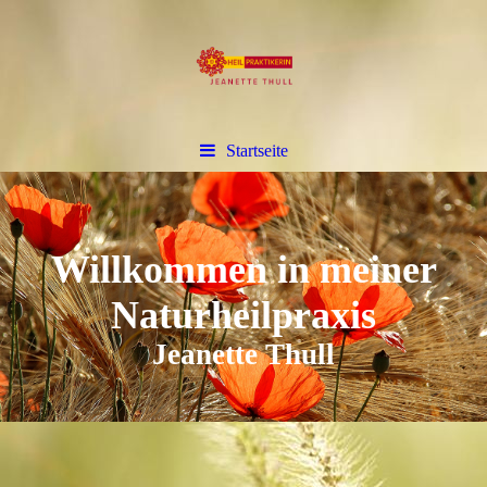
Startseite
Willkommen in meiner
Naturheilpraxis
Jeanette Thull